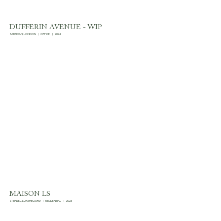
DUFFERIN AVENUE - WIP
BARBICAN, LONDON
|
OFFICE
|
2024
MAISON LS
STEINSEL, LUXEMBOURG
|
RESIDENTIAL
|
2023