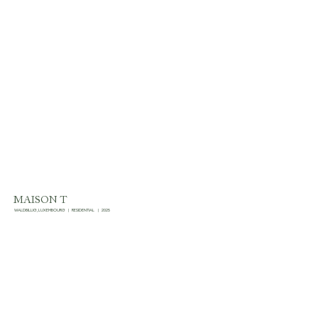
MAISON T
WALDBILLIG, LUXEMBOURG
|
RESIDENTIAL
|
2025