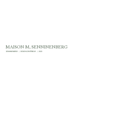
MAISON M, SENNINENBERG
SENNINENBERG
|
DESIGN D'INTÉRIEUR
|
2023