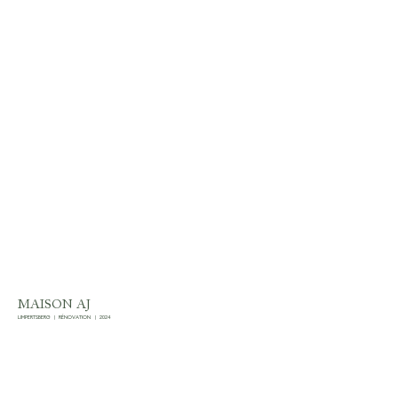
MAISON AJ
LIMPERTSBERG
|
RÉNOVATION
|
2024